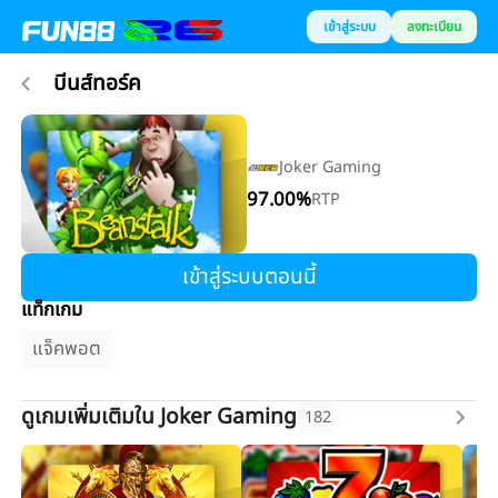
เข้าสู่ระบบ
ลงทะเบียน
บีนส์ทอร์ค
Joker Gaming
97.00
%
RTP
เข้าสู่ระบบตอนนี้
แท็กเกม
แจ็คพอต
ดูเกมเพิ่มเติมใน Joker Gaming
182