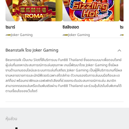
โรมาร์
ซิสลิ่งฮอต
โรมา 
Joker Gaming
Joker Gaming
Jo
Beanstalk โดย Joker Gaming
Beanstalk เป็นเกม Slotที่ให้บริการบน Fun88 Thailand ซึ่งออกแบบมาเพื่อตอบโจทย์
ผู้เล่นที่มองหาประสบการณ์การเล่นคุณภาพ เกมนี้พัฒนาโดย Joker Gaming ซึ่งมีผล
งานด้านเกมออนไลน์และระบบการเล่นที่เสถียร Joker Gaming เป็นผู้ให้บริการเกมที่มีผล
งานหลายรายการและมักมีฟีเจอร์เฉพาะสไตล์ค่าย ตัวเกมรองรับการเล่นบนมือถือและเด
สก์ท็อป พร้อมกราฟิกและเอฟเฟกต์เสียงที่ช่วยยกระดับประสบการณ์การเล่น สมาชิก
สามารถทดลองเล่นหรือเดิมพันจริงผ่าน Fun88 Thailand และร่วมลุ้นโปรโมชั่นพิเศษได้
ตามเงื่อนไขของเว็บไซต์
หุ้นส่วน