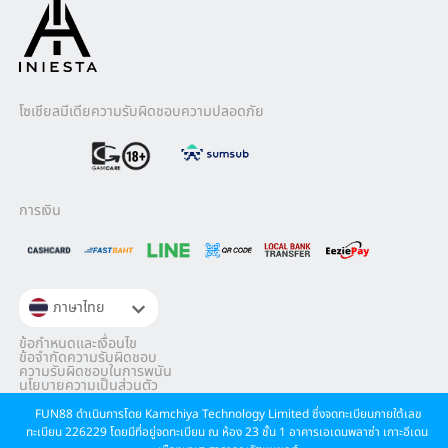
โซเชียลมีเดีย
ความรับผิดชอบ
ความปลอดภัย
การเงิน
ภาษาไทย
ข้อกำหนดและเงื่อนไข​
ข้อจำกัดความรับผิดชอบ
ความรับผิดชอบในการพนัน
นโยบายความเป็นส่วนตัว​
FUN88 ดำเนินการโดย Kamchiya Technology Limited ซึ่งจดทะเบียนภายใต้เลข
ทะเบียน 226229 โดยมีที่อยู่จดทะเบียน ณ ห้อง 23 ชั้น 1 อาคารเอเดนพลาซ่า เกาะอีเดน 